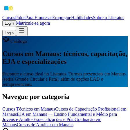
Cursos
Polos
Para Empresas
EmpregueHabilidades
Sobre o Literatus
Matricule-se agora
Login
Login
Catálogo
Cursos em Manaus: técnicos, capacitação,
EJA e especializações
Encontre o curso ideal no Literatus. Turmas presenciais em Manaus
(sedes Grande Circular e Pará), além de opções EAD e
semipresenciais.
Navegue por categoria
Cursos Técnicos em Manaus
Cursos de Capacitação Profissional em
Manaus
EJA em Manaus — Ensino Fundamental e Médio para
Jovens e Adultos
Especializações e Pós-Graduação em
Manaus
Cursos de Auxiliar em Manaus