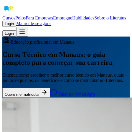
Cursos
Polos
Para Empresas
EmpregueHabilidades
Sobre o Literatus
Matricule-se agora
Login
Login
Educação profissional em Manaus
Curso Técnico em Manaus: o guia
completo para começar sua carreira
Entenda como escolher o melhor curso técnico em Manaus, quais
são os requisitos, os benefícios e como se matricular no Literatus.
Falar no WhatsApp
Quero me matricular