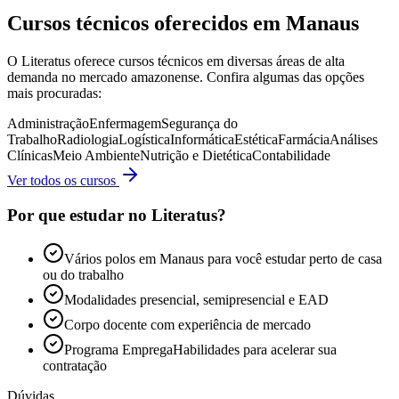
Cursos técnicos oferecidos em Manaus
O Literatus oferece cursos técnicos em diversas áreas de alta
demanda no mercado amazonense. Confira algumas das opções
mais procuradas:
Administração
Enfermagem
Segurança do
Trabalho
Radiologia
Logística
Informática
Estética
Farmácia
Análises
Clínicas
Meio Ambiente
Nutrição e Dietética
Contabilidade
Ver todos os cursos
Por que estudar no Literatus?
Vários polos em Manaus para você estudar perto de casa
ou do trabalho
Modalidades presencial, semipresencial e EAD
Corpo docente com experiência de mercado
Programa EmpregaHabilidades para acelerar sua
contratação
Dúvidas