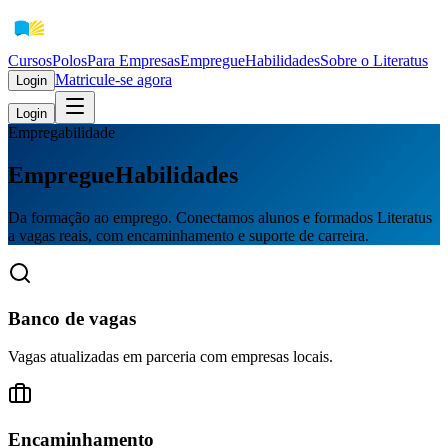
Cursos
Polos
Para Empresas
EmpregueHabilidades
Sobre o Literatus
Matricule-se agora
Login
Login
Empregabilidade
EmpregueHabilidades
Da formação ao emprego. Conectamos alunos e formados Literatus
a vagas reais, com encaminhamento e suporte de carreira.
Banco de vagas
Vagas atualizadas em parceria com empresas locais.
Encaminhamento