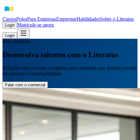
Cursos
Polos
Para Empresas
EmpregueHabilidades
Sobre o Literatus
Matricule-se agora
Login
Login
Para empresas
Desenvolva talentos com o Literatus
Soluções educacionais completas para empresas que querem investir
em pessoas e empregabilidade.
Falar com o comercial