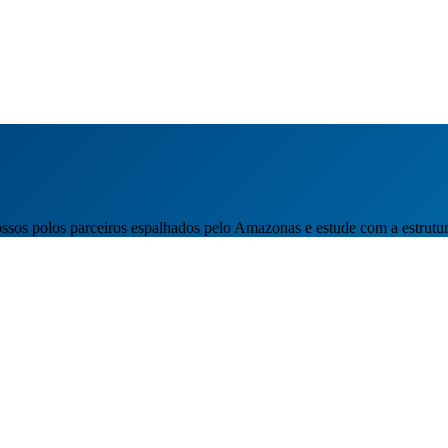
sos polos parceiros espalhados pelo Amazonas e estude com a estrutur