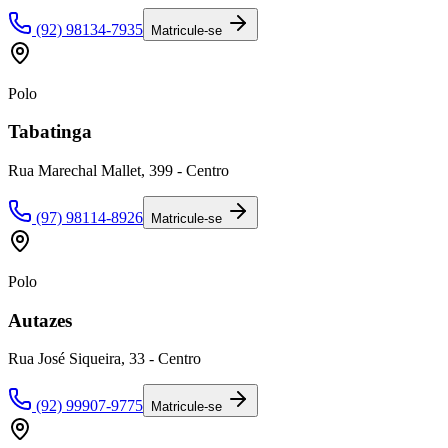
(92) 98134-7935
Matricule-se
Polo
Tabatinga
Rua Marechal Mallet, 399 - Centro
(97) 98114-8926
Matricule-se
Polo
Autazes
Rua José Siqueira, 33 - Centro
(92) 99907-9775
Matricule-se