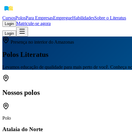
Cursos
Polos
Para Empresas
EmpregueHabilidades
Sobre o Literatus
Matricule-se agora
Login
Login
Presença no interior do Amazonas
Polos Literatus
Levamos educação de qualidade para mais perto de você. Conheça nos
Nossos polos
Polo
Atalaia do Norte