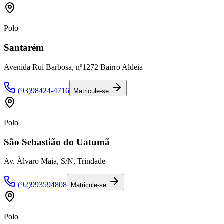
Polo
Santarém
Avenida Rui Barbosa, nº1272 Bairro Aldeia
(93)98424-4716
Matricule-se
Polo
São Sebastião do Uatumã
Av. Àlvaro Maia, S/N, Trindade
(92)993594808
Matricule-se
Polo