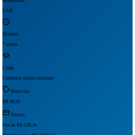
Modalidade
EAD
Duração
7 meses
Carga
Conforme matriz curricular
Matrícula
R$ 39,90
Parcela
10
x de
R$ 229,36