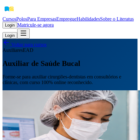
Cursos
Polos
Para Empresas
EmpregueHabilidades
Sobre o Literatus
Matricule-se agora
Login
Login
Voltar para cursos
Auxiliares
EAD
Auxiliar de Saúde Bucal
Forme-se para auxiliar cirurgiões-dentistas em consultórios e
clínicas, com curso 100% online reconhecido.