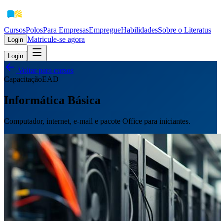
Cursos
Polos
Para Empresas
EmpregueHabilidades
Sobre o Literatus
Matricule-se agora
Login
Login
Voltar para cursos
Capacitação
EAD
Informática Básica
Computador, internet, e-mail e pacote Office para iniciantes.