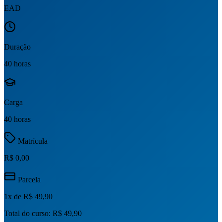
EAD
Duração
40 horas
Carga
40 horas
Matrícula
R$ 0,00
Parcela
1
x de
R$ 49,90
Total do curso:
R$ 49,90