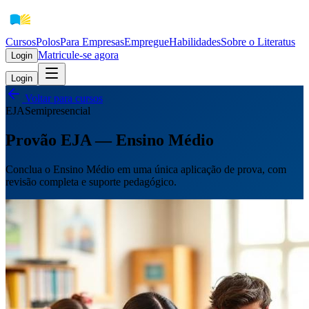
Cursos
Polos
Para Empresas
EmpregueHabilidades
Sobre o Literatus
Matricule-se agora
Login
Login
Voltar para cursos
EJA
Semipresencial
Provão EJA — Ensino Médio
Conclua o Ensino Médio em uma única aplicação de prova, com
revisão completa e suporte pedagógico.