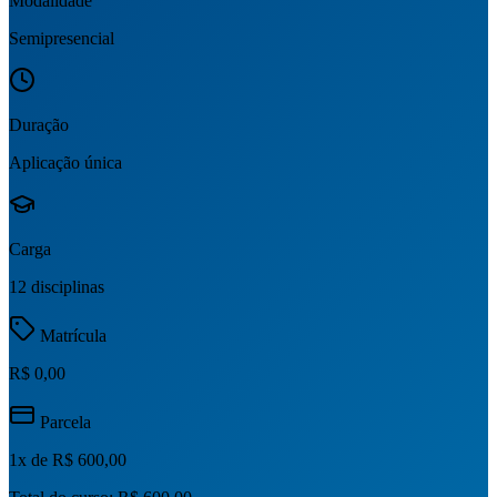
Modalidade
Semipresencial
Duração
Aplicação única
Carga
12 disciplinas
Matrícula
R$ 0,00
Parcela
1
x de
R$ 600,00