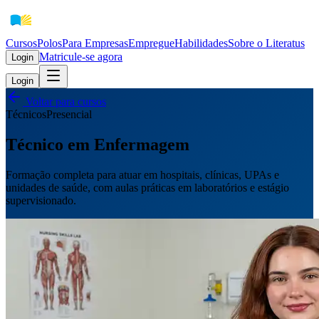
Cursos
Polos
Para Empresas
EmpregueHabilidades
Sobre o Literatus
Matricule-se agora
Login
Login
Voltar para cursos
Técnicos
Presencial
Técnico em Enfermagem
Formação completa para atuar em hospitais, clínicas, UPAs e
unidades de saúde, com aulas práticas em laboratórios e estágio
supervisionado.