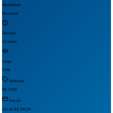
Modalidade
Presencial
Duração
23 meses
Carga
1600
Matrícula
R$ 79,90
Parcela
24
x de
R$ 309,99