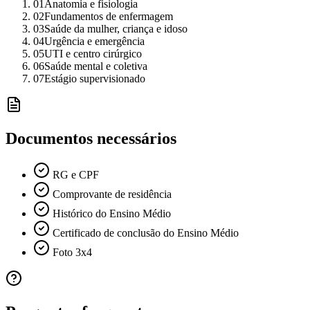
01
Anatomia e fisiologia
02
Fundamentos de enfermagem
03
Saúde da mulher, criança e idoso
04
Urgência e emergência
05
UTI e centro cirúrgico
06
Saúde mental e coletiva
07
Estágio supervisionado
Documentos necessários
RG e CPF
Comprovante de residência
Histórico do Ensino Médio
Certificado de conclusão do Ensino Médio
Foto 3x4