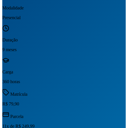
Modalidade
Presencial
Duração
9 meses
Carga
360 horas
Matrícula
R$ 79,90
Parcela
11
x de
R$ 249,99