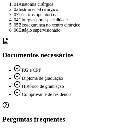
01
Anatomia cirúrgica
02
Instrumental cirúrgico
03
Técnicas operatórias
04
Cirurgias por especialidade
05
Biossegurança no centro cirúrgico
06
Estágio supervisionado
Documentos necessários
RG e CPF
Diploma de graduação
Histórico de graduação
Comprovante de residência
Perguntas frequentes