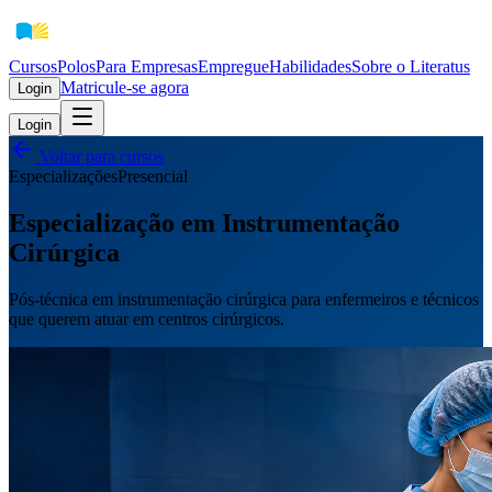
Cursos
Polos
Para Empresas
EmpregueHabilidades
Sobre o Literatus
Matricule-se agora
Login
Login
Voltar para cursos
Especializações
Presencial
Especialização em Instrumentação
Cirúrgica
Pós-técnica em instrumentação cirúrgica para enfermeiros e técnicos
que querem atuar em centros cirúrgicos.