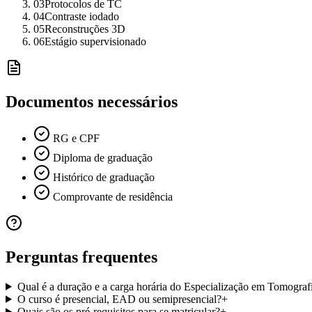
03
Protocolos de TC
04
Contraste iodado
05
Reconstruções 3D
06
Estágio supervisionado
Documentos necessários
RG e CPF
Diploma de graduação
Histórico de graduação
Comprovante de residência
Perguntas frequentes
Qual é a duração e a carga horária do Especialização em Tomogra
O curso é presencial, EAD ou semipresencial?
+
Quais são os pré-requisitos para se matricular?
+