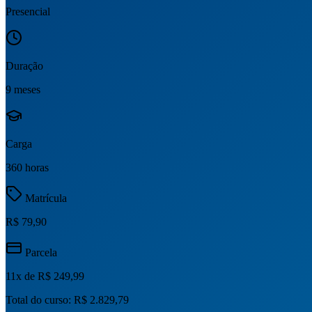
Presencial
Duração
9 meses
Carga
360 horas
Matrícula
R$ 79,90
Parcela
11
x de
R$ 249,99
Total do curso:
R$ 2.829,79