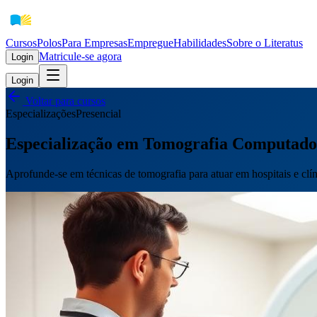
Cursos
Polos
Para Empresas
EmpregueHabilidades
Sobre o Literatus
Matricule-se agora
Login
Login
Voltar para cursos
Especializações
Presencial
Especialização em Tomografia Computado
Aprofunde-se em técnicas de tomografia para atuar em hospitais e clí