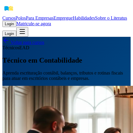
Cursos
Polos
Para Empresas
EmpregueHabilidades
Sobre o Literatus
Matricule-se agora
Login
Login
Voltar para cursos
Técnicos
EAD
Técnico em Contabilidade
Aprenda escrituração contábil, balanços, tributos e rotinas fiscais
para atuar em escritórios contábeis e empresas.