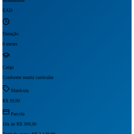
Modalidade
EAD
Duração
6 meses
Carga
Conforme matriz curricular
Matrícula
R$ 39,90
Parcela
10
x de
R$ 309,90