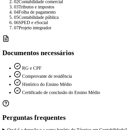
02
Contabilidade comercial
03
Tributos e impostos
04
Folha de pagamento
05
Contabilidade pública
06
SPED e eSocial
07
Projeto integrador
Documentos necessários
RG e CPF
Comprovante de residência
Histórico do Ensino Médio
Certificado de conclusão do Ensino Médio
Perguntas frequentes
Qual é a duração e a carga horária do Técnico em Contabilidade?