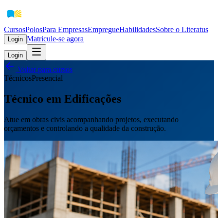
Cursos
Polos
Para Empresas
EmpregueHabilidades
Sobre o Literatus
Matricule-se agora
Login
Login
Voltar para cursos
Técnicos
Presencial
Técnico em Edificações
Atue em obras civis acompanhando projetos, executando
orçamentos e controlando a qualidade da construção.