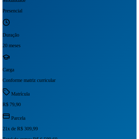
Modalidade
Presencial
Duração
20 meses
Carga
Conforme matriz curricular
Matrícula
R$ 79,90
Parcela
21
x de
R$ 309,99