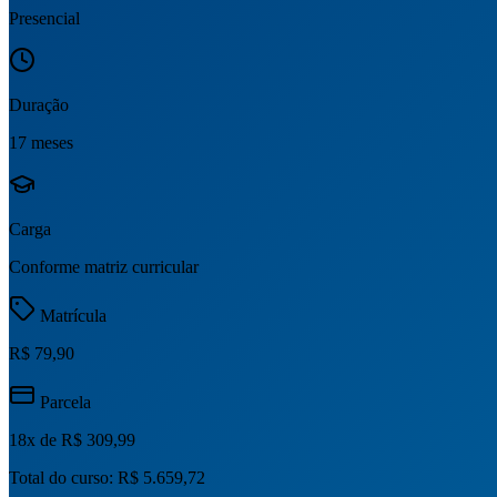
Presencial
Duração
17 meses
Carga
Conforme matriz curricular
Matrícula
R$ 79,90
Parcela
18
x de
R$ 309,99
Total do curso:
R$ 5.659,72