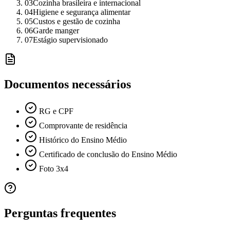
03
Cozinha brasileira e internacional
04
Higiene e segurança alimentar
05
Custos e gestão de cozinha
06
Garde manger
07
Estágio supervisionado
Documentos necessários
RG e CPF
Comprovante de residência
Histórico do Ensino Médio
Certificado de conclusão do Ensino Médio
Foto 3x4
Perguntas frequentes