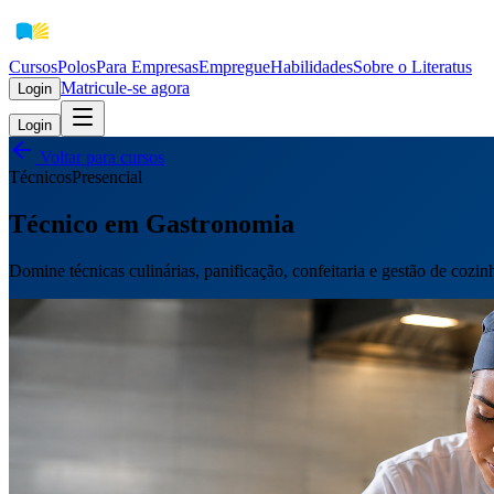
Cursos
Polos
Para Empresas
EmpregueHabilidades
Sobre o Literatus
Matricule-se agora
Login
Login
Voltar para cursos
Técnicos
Presencial
Técnico em Gastronomia
Domine técnicas culinárias, panificação, confeitaria e gestão de cozin