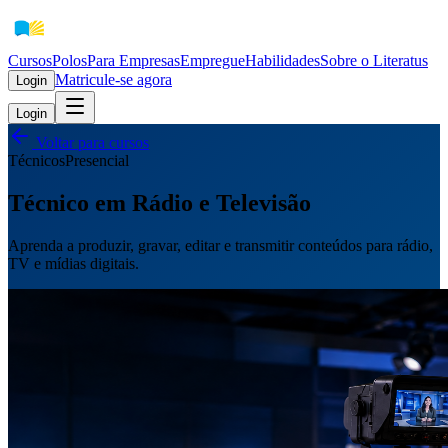
Cursos
Polos
Para Empresas
EmpregueHabilidades
Sobre o Literatus
Matricule-se agora
Login
Login
Voltar para cursos
Técnicos
Presencial
Técnico em Rádio e Televisão
Aprenda a produzir, gravar, editar e transmitir conteúdos para rádio,
TV e mídias digitais.