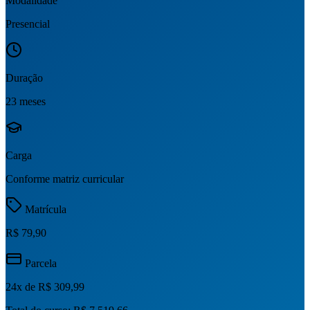
Modalidade
Presencial
Duração
23 meses
Carga
Conforme matriz curricular
Matrícula
R$ 79,90
Parcela
24
x de
R$ 309,99