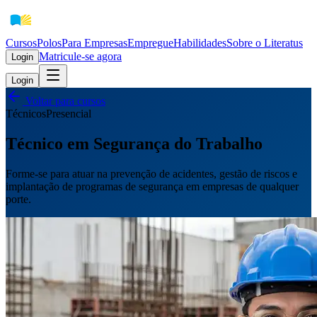
Cursos
Polos
Para Empresas
EmpregueHabilidades
Sobre o Literatus
Matricule-se agora
Login
Login
Voltar para cursos
Técnicos
Presencial
Técnico em Segurança do Trabalho
Forme-se para atuar na prevenção de acidentes, gestão de riscos e
implantação de programas de segurança em empresas de qualquer
porte.