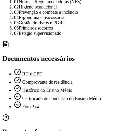
01
Normas Regulamentadoras (NRs)
02
Higiene ocupacional
03
Prevenção e combate a incêndio
04
Ergonomia e psicossocial
05
Gestão de riscos e PGR
06
Primeiros socorros
07
Estágio supervisionado
Documentos necessários
RG e CPF
Comprovante de residência
Histórico do Ensino Médio
Certificado de conclusão do Ensino Médio
Foto 3x4