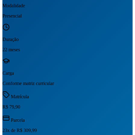
Modalidade
Presencial
Duração
22 meses
Carga
Conforme matriz curricular
Matrícula
R$ 79,90
Parcela
23
x de
R$ 309,99